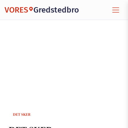
VORES
Gredstedbro
DET SKER