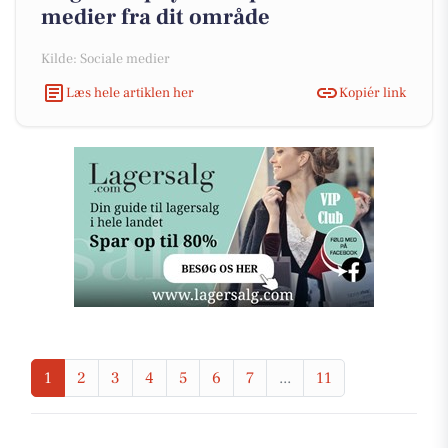
medier fra dit område
Kilde: Sociale medier
Læs hele artiklen her
Kopiér link
1
2
3
4
5
6
7
...
11