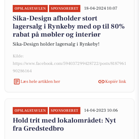
18-04-2024 10:07
OPSLAGSTAVLEN
SPONSORERET
Sika-Design afholder stort
lagersalg i Rynkeby med op til 80%
rabat på møbler og interiør
Sika-Design holder lagersalg i Rynkeby!
Kilde:
https://www.facebook.com/594037299428722/posts/8187961
90286164
Læs hele artiklen her
Kopiér link
14-04-2023 10:06
OPSLAGSTAVLEN
SPONSORERET
Hold trit med lokalområdet: Nyt
fra Gredstedbro