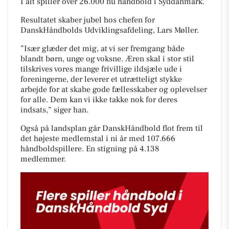
I alt spiller over 26.000 nu håndbold i Syddanmark.
Resultatet skaber jubel hos chefen for
DanskHåndbolds Udviklingsafdeling, Lars Møller.
”Især glæder det mig, at vi ser fremgang både
blandt børn, unge og voksne. Æren skal i stor stil
tilskrives vores mange frivillige ildsjæle ude i
foreningerne, der leverer et utrætteligt stykke
arbejde for at skabe gode fællesskaber og oplevelser
for alle. Dem kan vi ikke takke nok for deres
indsats,” siger han.
Også på landsplan går DanskHåndbold flot frem til
det højeste medlemstal i ni år med 107.666
håndboldspillere. En stigning på 4.138
medlemmer.