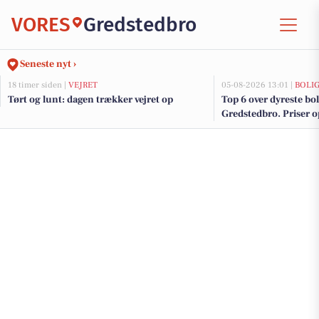
VORES
Gredstedbro
Seneste nyt ›
18 timer siden |
VEJRET
05-08-2026 13:01 |
BOLI
Tørt og lunt: dagen trækker vejret op
Top 6 over dyreste boli
Gredstedbro. Priser o