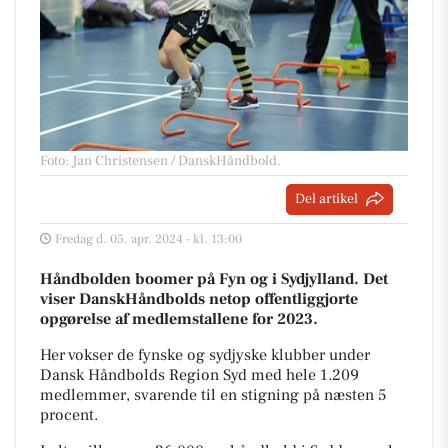
Foto: Jan Christensen / DanskHåndbold
.
Del artikel
Fredag d. 05. apr. 2024 - kl. 13:00
Håndbolden boomer på Fyn og i Sydjylland. Det
viser DanskHåndbolds netop offentliggjorte
opgørelse af medlemstallene for 2023.
Her vokser de fynske og sydjyske klubber under
Dansk Håndbolds Region Syd med hele 1.209
medlemmer, svarende til en stigning på næsten 5
procent.