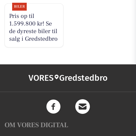
BILER
Pris op til
1.599.800 kr! Se
de dyreste biler til
salg i Gredstedbro
VORES
Gredstedbro
OM VORES DIGITAL