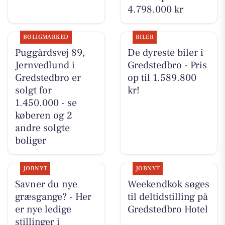
4.798.000 kr
BOLIGMARKED
BILER
Puggårdsvej 89,
De dyreste biler i
Jernvedlund i
Gredstedbro - Pris
Gredstedbro er
op til 1.589.800
solgt for
kr!
1.450.000 - se
køberen og 2
andre solgte
boliger
JOBNYT
JOBNYT
Savner du nye
Weekendkok søges
græsgange? - Her
til deltidstilling på
er nye ledige
Gredstedbro Hotel
stillinger i