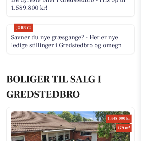
De dyreste biler i Gredstedbro - Pris op til
1.589.800 kr!
JOBNYT
Savner du nye græsgange? - Her er nye
ledige stillinger i Gredstedbro og omegn
BOLIGER TIL SALG I
GREDSTEDBRO
1.448.000 kr
2
179 m