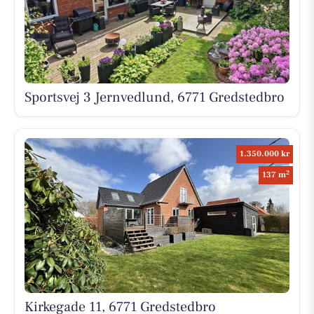
Sportsvej 3 Jernvedlund, 6771 Gredstedbro
1.350.000 kr
2
137 m
Kirkegade 11, 6771 Gredstedbro