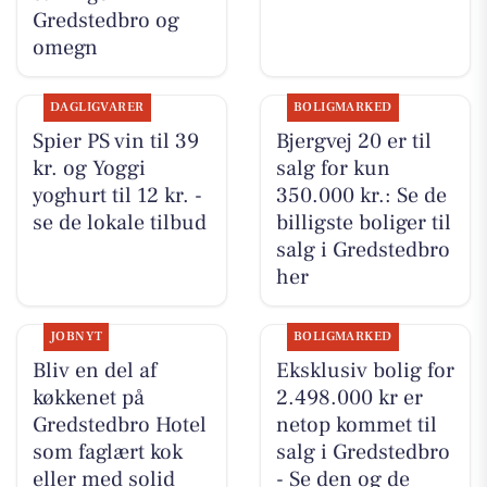
Gredstedbro og
omegn
DAGLIGVARER
BOLIGMARKED
Spier PS vin til 39
Bjergvej 20 er til
kr. og Yoggi
salg for kun
yoghurt til 12 kr. -
350.000 kr.: Se de
se de lokale tilbud
billigste boliger til
salg i Gredstedbro
her
JOBNYT
BOLIGMARKED
Bliv en del af
Eksklusiv bolig for
køkkenet på
2.498.000 kr er
Gredstedbro Hotel
netop kommet til
som faglært kok
salg i Gredstedbro
eller med solid
- Se den og de