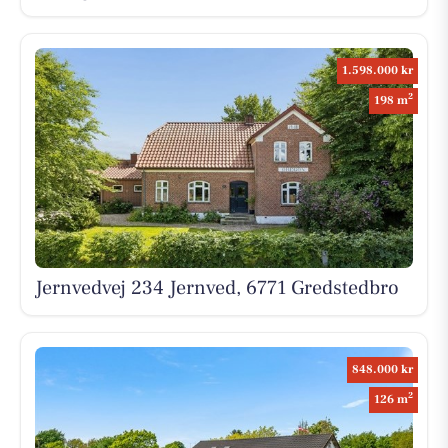
1.598.000 kr
2
198 m
Jernvedvej 234 Jernved, 6771 Gredstedbro
848.000 kr
2
126 m