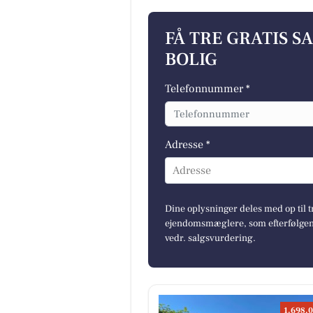
FÅ TRE GRATIS S
BOLIG
Telefonnummer *
Adresse *
Adresse
Dine oplysninger deles med op til t
ejendomsmæglere, som efterfølgend
vedr. salgsvurdering.
1.698.0