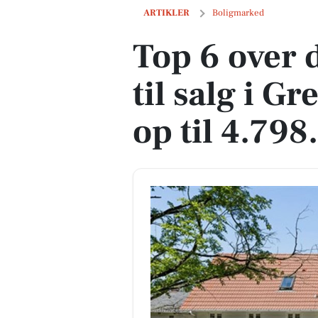
Top 6 over dyreste boliger til salg i Gre
ARTIKLER
Boligmarked
Top 6 over 
til salg i G
op til 4.798