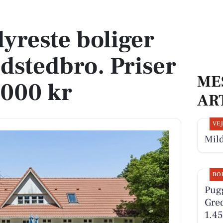
dstedbro. Priser op til 4.798.000 kr
dyreste boliger
redstedbro. Priser
ME
.000 kr
AR
VE
Mild
BO
Pugg
Gred
1.45