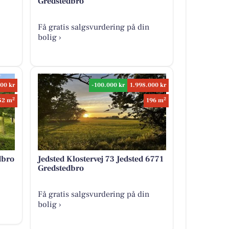
Gredstedbro
Få gratis salgsvurdering på din
bolig ›
00 kr
-100.000 kr
1.998.000 kr
2
2
52 m
196 m
dbro
Jedsted Klostervej 73 Jedsted 6771
Gredstedbro
Få gratis salgsvurdering på din
bolig ›