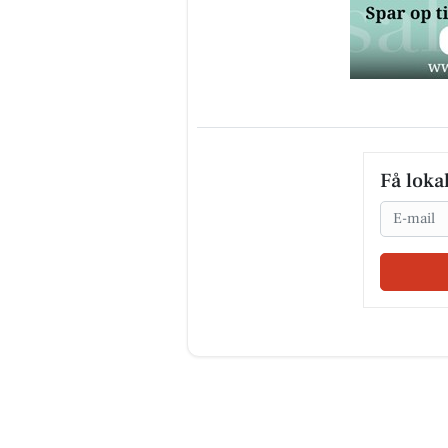
Få loka
Email