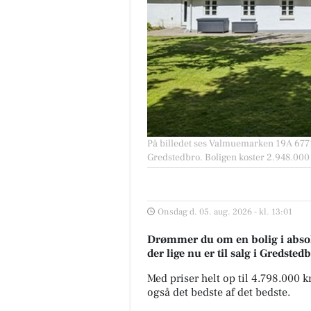
På billedet ses Valmuemarken 19A 6771 G
Gredstedbro. Boligen koster 2.948.000 
Onsdag d. 05. aug. 2026 - kl. 13:01
Drømmer du om en bolig i absolu
der lige nu er til salg i Gredsted
Med priser helt op til 4.798.000 
også det bedste af det bedste.