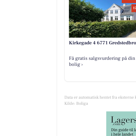
1
Kirkegade 4 6771 Gredstedbr
Få gratis salgsvurdering på din
bolig ›
Data er automatisk hentet fra eksterne 
Kilde: Boliga