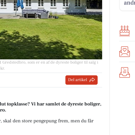
andr
redstedbro, som er en af de dyreste boliger til salg i
kr.
Del artikel
t topklasse? Vi har samlet de dyreste boliger,
bro.
kr, skal den store pengepung frem, men du får