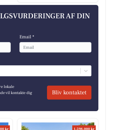
ALGSVURDERINGER AF DIN
Email *
re lokale
Bliv kontaktet
e vil kontakte dig
00 kr
1.598.000 kr