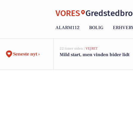
VORES
Gredstedbro
ALARM112
BOLIG
ERHVER
22 timer siden |
VEJRET
Seneste nyt ›
Mild start, men vinden bider lidt