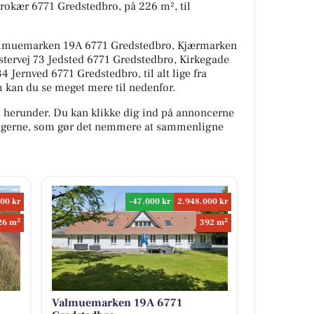
Brokær 6771 Gredstedbro, på 226 m², til
Valmuemarken 19A 6771 Gredstedbro, Kjærmarken
stervej 73 Jedsted 6771 Gredstedbro, Kirkegade
 Jernved 6771 Gredstedbro, til alt lige fra
m kan du se meget mere til nedenfor.
t herunder. Du kan klikke dig ind på annoncerne
oligerne, som gør det nemmere at sammenligne
00 kr
-47.000 kr
2.948.000 kr
2
2
26 m
392 m
Valmuemarken 19A 6771