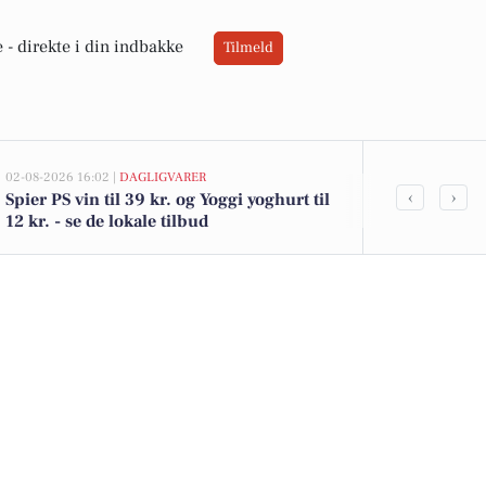
 -
direkte i din indbakke
Tilmeld
02-08-2026 16:02 |
DAGLIGVARER
02-08-2026 15:09
‹
›
Spier PS vin til 39 kr. og Yoggi yoghurt til
Puggårdsvej 
12 kr. - se de lokale tilbud
Gredstedbro e
køberen og 2