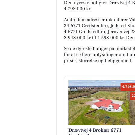
Den dyreste bolig er Drævtvej 4 
4.798.000 kr.
Andre fine adresser inkluderer 
34 6771 Gredstedbro, Jedsted Klo
4 6771 Gredstedbro, Jernvedvej 234
2.948.000 kr til 1.598.000 kr. De
Se de dyreste boliger på markede
for at se flere oplysninger om b
priser, størrelse og beliggenhed.
4.798.0
2
Drævtvej 4 Brokær 6771