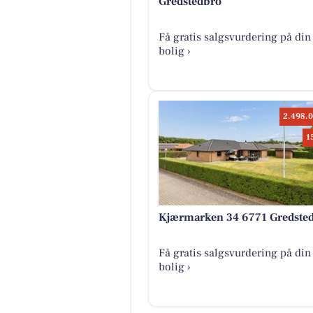
Gredstedbro
Få gratis salgsvurdering på din
bolig ›
2.498.0
1
Kjærmarken 34 6771 Gredste
Få gratis salgsvurdering på din
bolig ›