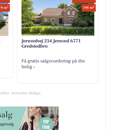
2
2
70 m
198 m
o
Jernvedvej 234 Jernved 6771
Gredstedbro
Få gratis salgsvurdering på din
bolig ›
kilder, herunder Boliga.