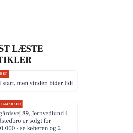
ST LÆSTE
TIKLER
JRET
 start, men vinden bider lidt
LIGMARKED
årdsvej 89, Jernvedlund i
stedbro er solgt for
0.000 - se køberen og 2