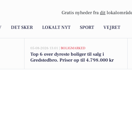
Gratis nyheder fra
dit
lokalområde
V
DET SKER
LOKALT NYT
SPORT
VEJRET
05-08-2026 13:01 |
BOLIGMARKED
Top 6 over dyreste boliger til salg i
Gredstedbro. Priser op til 4.798.000 kr