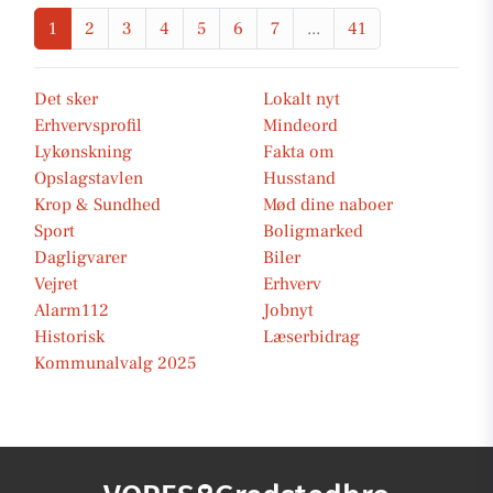
1
2
3
4
5
6
7
...
41
Det sker
Lokalt nyt
Erhvervsprofil
Mindeord
Lykønskning
Fakta om
Opslagstavlen
Husstand
Krop & Sundhed
Mød dine naboer
Sport
Boligmarked
Dagligvarer
Biler
Vejret
Erhverv
Alarm112
Jobnyt
Historisk
Læserbidrag
Kommunalvalg 2025