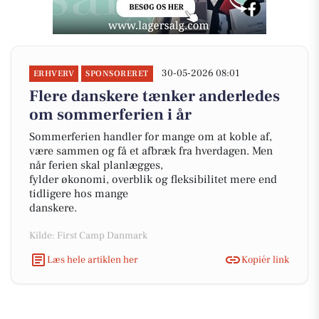
30-05-2026 08:01
ERHVERV
SPONSORERET
Flere danskere tænker anderledes
om sommerferien i år
Sommerferien handler for mange om at koble af,
være sammen og få et afbræk fra hverdagen. Men
når ferien skal planlægges,
fylder økonomi, overblik og fleksibilitet mere end
tidligere hos mange
danskere.
Kilde: First Camp Danmark
Læs hele artiklen her
Kopiér link