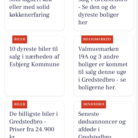
eller med solid
- Se den og de
køkkenerfaring
dyreste boliger
her
BILER
BOLIGMARKED
10 dyreste biler til
Valmuemarken
salg i nærheden af
19A og 3 andre
Esbjerg Kommune
boliger er kommet
til salg denne uge
i Gredstedbro - se
boligerne her.
BILER
MINDEORD
De billigste biler i
Seneste
Gredstedbro -
dødsannoncer og
Priser fra 24.900
afdøde i
kr
Gredstedbro