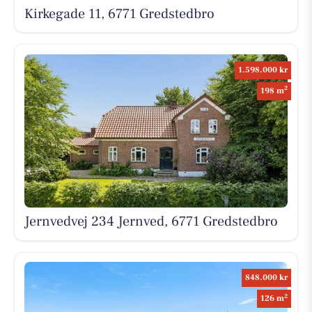
Kirkegade 11, 6771 Gredstedbro
1.598.000 kr
2
198 m
Jernvedvej 234 Jernved, 6771 Gredstedbro
848.000 kr
2
126 m