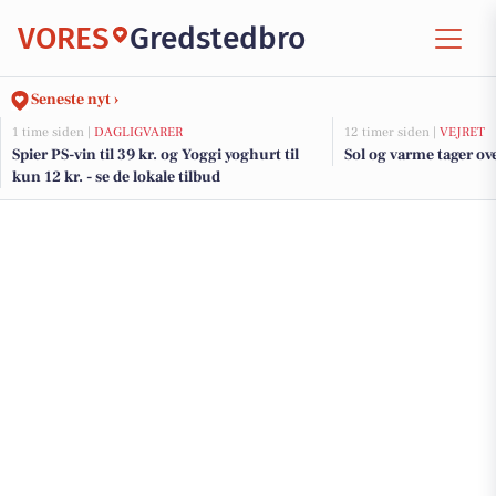
VORES
Gredstedbro
Seneste nyt ›
1 time siden |
DAGLIGVARER
12 timer siden |
VEJRET
Spier PS-vin til 39 kr. og Yoggi yoghurt til
Sol og varme tager ove
kun 12 kr. - se de lokale tilbud