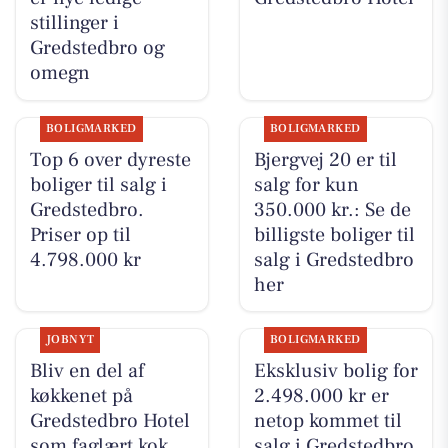
stillinger i
Gredstedbro og
omegn
BOLIGMARKED
BOLIGMARKED
Top 6 over dyreste
Bjergvej 20 er til
boliger til salg i
salg for kun
Gredstedbro.
350.000 kr.: Se de
Priser op til
billigste boliger til
4.798.000 kr
salg i Gredstedbro
her
JOBNYT
BOLIGMARKED
Bliv en del af
Eksklusiv bolig for
køkkenet på
2.498.000 kr er
Gredstedbro Hotel
netop kommet til
som faglært kok
salg i Gredstedbro