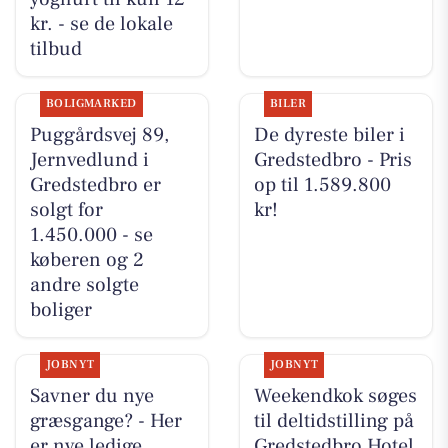
kr. - se de lokale
tilbud
BOLIGMARKED
BILER
Puggårdsvej 89,
De dyreste biler i
Jernvedlund i
Gredstedbro - Pris
Gredstedbro er
op til 1.589.800
solgt for
kr!
1.450.000 - se
køberen og 2
andre solgte
boliger
JOBNYT
JOBNYT
Savner du nye
Weekendkok søges
græsgange? - Her
til deltidstilling på
er nye ledige
Gredstedbro Hotel