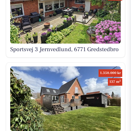
Sportsvej 3 Jernvedlund, 6771 Gredstedbro
1.350.000 kr
2
137 m