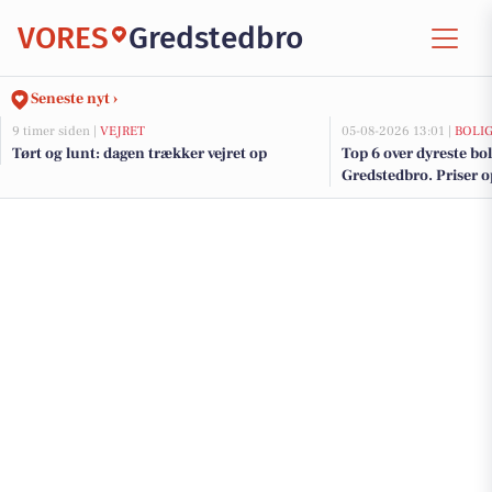
VORES
Gredstedbro
Seneste nyt ›
9 timer siden |
VEJRET
05-08-2026 13:01 |
BOLI
Tørt og lunt: dagen trækker vejret op
Top 6 over dyreste boli
Gredstedbro. Priser o