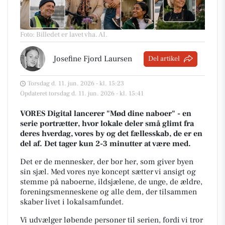
Foto: Billedet er lavet vha. AI
.
Josefine Fjord Laursen
Del artikel
Torsdag d. 11. jun. 2026 - kl. 15:23
Opdateret torsdag d. 11. jun. 2026 - kl. 15:41
VORES Digital lancerer "Mød dine naboer" - en
serie portrætter, hvor lokale deler små glimt fra
deres hverdag, vores by og det fællesskab, de er en
del af. Det tager kun 2-3 minutter at være med.
Det er de mennesker, der bor her, som giver byen
sin sjæl.
Med vores nye koncept sætter vi ansigt og
stemme på naboerne, ildsjælene, de unge, de ældre,
foreningsmenneskene og alle dem, der tilsammen
skaber livet i lokalsamfundet.
Vi udvælger løbende personer til serien, fordi vi tror