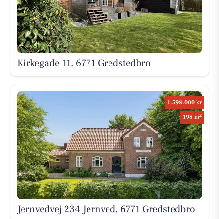
Kirkegade 11, 6771 Gredstedbro
1.598.000 kr
2
198 m
Jernvedvej 234 Jernved, 6771 Gredstedbro