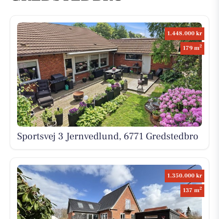
1.448.000 kr
2
179 m
Sportsvej 3 Jernvedlund, 6771 Gredstedbro
1.350.000 kr
2
137 m