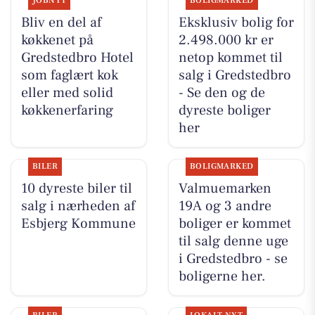
JOBNYT
BOLIGMARKED
Bliv en del af
Eksklusiv bolig for
køkkenet på
2.498.000 kr er
Gredstedbro Hotel
netop kommet til
som faglært kok
salg i Gredstedbro
eller med solid
- Se den og de
køkkenerfaring
dyreste boliger
her
BILER
BOLIGMARKED
10 dyreste biler til
Valmuemarken
salg i nærheden af
19A og 3 andre
Esbjerg Kommune
boliger er kommet
til salg denne uge
i Gredstedbro - se
boligerne her.