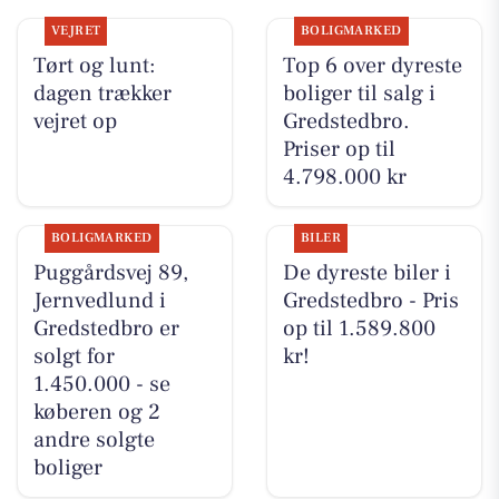
VEJRET
BOLIGMARKED
Tørt og lunt:
Top 6 over dyreste
dagen trækker
boliger til salg i
vejret op
Gredstedbro.
Priser op til
4.798.000 kr
BOLIGMARKED
BILER
Puggårdsvej 89,
De dyreste biler i
Jernvedlund i
Gredstedbro - Pris
Gredstedbro er
op til 1.589.800
solgt for
kr!
1.450.000 - se
køberen og 2
andre solgte
boliger