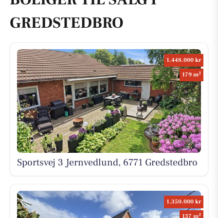
GREDSTEDBRO
1.448.000 kr
2
179 m
Sportsvej 3 Jernvedlund, 6771 Gredstedbro
1.350.000 kr
2
137 m