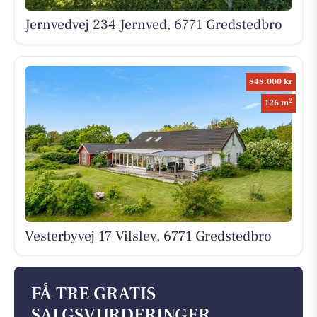
Jernvedvej 234 Jernved, 6771 Gredstedbro
848.000 kr
2
126 m
Vesterbyvej 17 Vilslev, 6771 Gredstedbro
FÅ TRE GRATIS
SALGSVURDERINGER