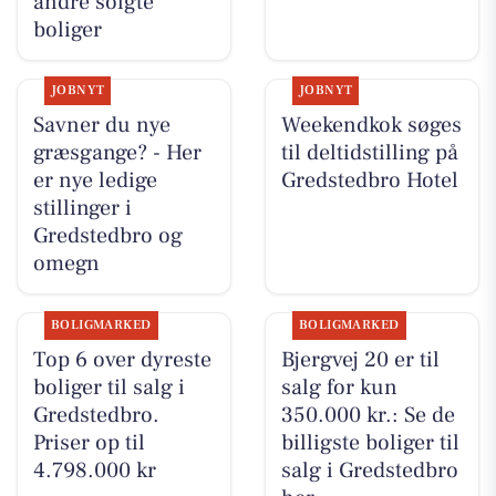
andre solgte
boliger
JOBNYT
JOBNYT
Savner du nye
Weekendkok søges
græsgange? - Her
til deltidstilling på
er nye ledige
Gredstedbro Hotel
stillinger i
Gredstedbro og
omegn
BOLIGMARKED
BOLIGMARKED
Top 6 over dyreste
Bjergvej 20 er til
boliger til salg i
salg for kun
Gredstedbro.
350.000 kr.: Se de
Priser op til
billigste boliger til
4.798.000 kr
salg i Gredstedbro