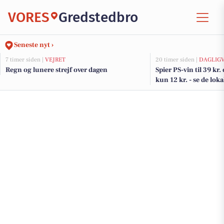
VORES
Gredstedbro
Seneste nyt ›
7 timer siden |
VEJRET
20 timer siden |
DAGLIG
Regn og lunere strejf over dagen
Spier PS-vin til 39 kr.
kun 12 kr. - se de loka