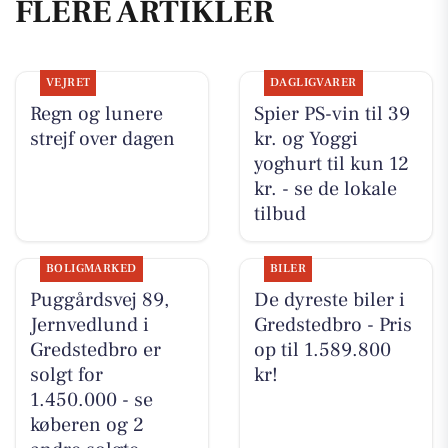
FLERE ARTIKLER
VEJRET
DAGLIGVARER
Regn og lunere
Spier PS-vin til 39
strejf over dagen
kr. og Yoggi
yoghurt til kun 12
kr. - se de lokale
tilbud
BOLIGMARKED
BILER
Puggårdsvej 89,
De dyreste biler i
Jernvedlund i
Gredstedbro - Pris
Gredstedbro er
op til 1.589.800
solgt for
kr!
1.450.000 - se
køberen og 2