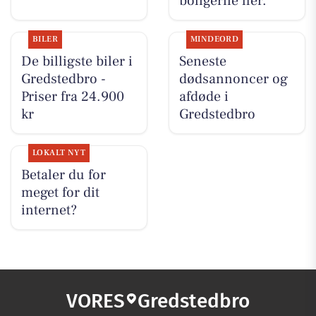
boligerne her.
BILER
MINDEORD
De billigste biler i
Seneste
Gredstedbro -
dødsannoncer og
Priser fra 24.900
afdøde i
kr
Gredstedbro
LOKALT NYT
Betaler du for
meget for dit
internet?
VORES
Gredstedbro