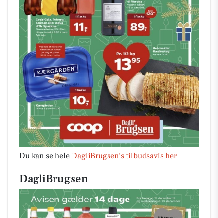
Du kan se hele
DagliBrugsen’s tilbudsavis her
DagliBrugsen