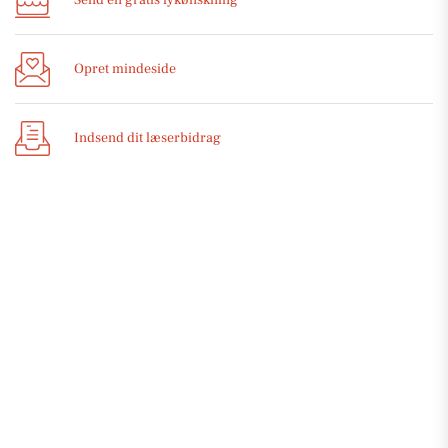
Opret mindeside
Indsend dit læserbidrag