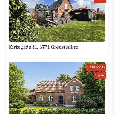
Kirkegade 11, 6771 Gredstedbro
1.598.000 kr
2
198 m