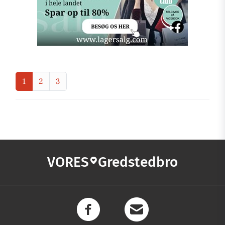
1
2
3
VORES
Gredstedbro