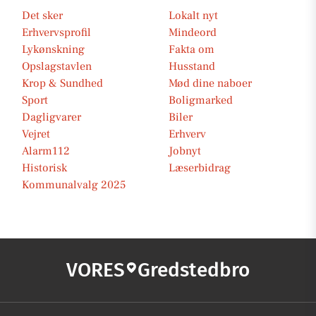
Det sker
Lokalt nyt
Erhvervsprofil
Mindeord
Lykønskning
Fakta om
Opslagstavlen
Husstand
Krop & Sundhed
Mød dine naboer
Sport
Boligmarked
Dagligvarer
Biler
Vejret
Erhverv
Alarm112
Jobnyt
Historisk
Læserbidrag
Kommunalvalg 2025
VORES
Gredstedbro