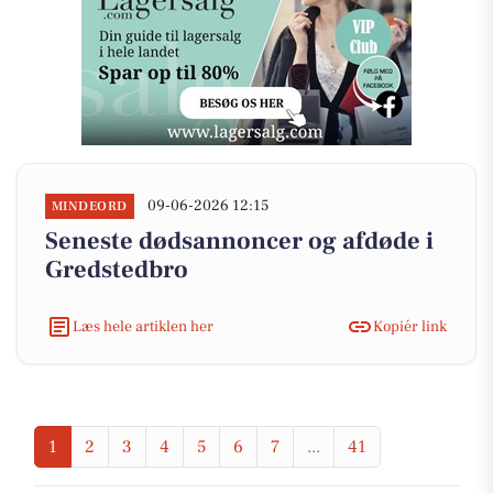
09-06-2026 12:15
MINDEORD
Seneste dødsannoncer og afdøde i
Gredstedbro
Læs hele artiklen her
Kopiér link
1
2
3
4
5
6
7
...
41