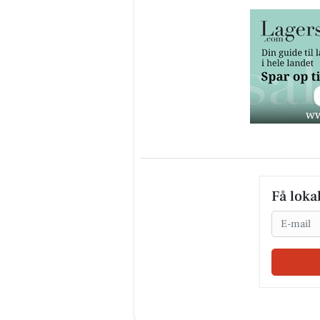
Få loka
Email