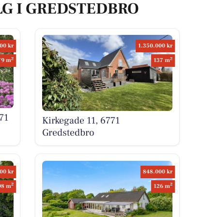
LG I GREDSTEDBRO
00 kr
1.350.000 kr
2
2
79 m
137 m
71
Kirkegade 11, 6771
Gredstedbro
00 kr
848.000 kr
2
2
98 m
126 m