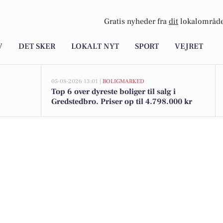
Gratis nyheder fra
dit
lokalområde
V
DET SKER
LOKALT NYT
SPORT
VEJRET
05-08-2026 13:01 |
BOLIGMARKED
Top 6 over dyreste boliger til salg i
Gredstedbro. Priser op til 4.798.000 kr