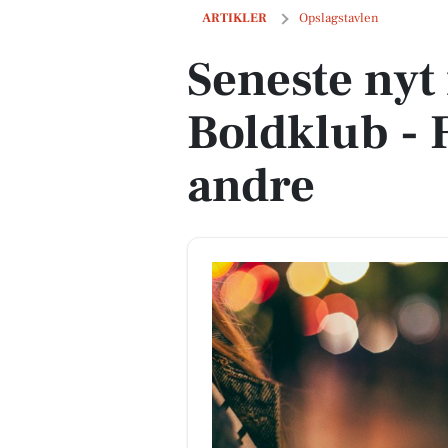
Seneste nyt fra Gredstedbro Boldklub 
ARTIKLER
Opslagstavlen
Seneste nyt
Boldklub - 
andre