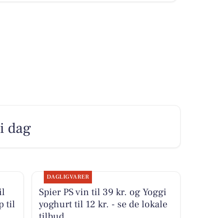
 i dag
DAGLIGVARER
il
Spier PS vin til 39 kr. og Yoggi
 til
yoghurt til 12 kr. - se de lokale
tilbud