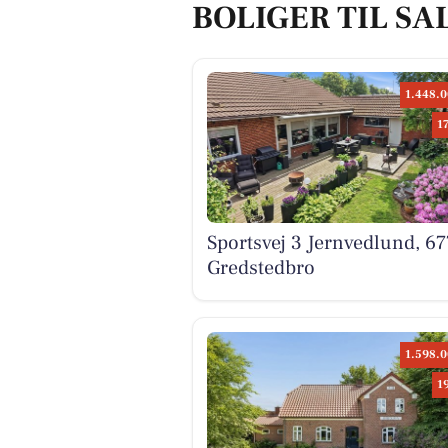
BOLIGER TIL SA
1.448.0
1
Sportsvej 3 Jernvedlund, 67
Gredstedbro
1.598.0
1