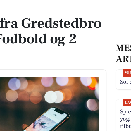
- Fodbold og 2 andre
 fra Gredstedbro
Fodbold og 2
ME
AR
VE
Sol 
DA
Spie
yogh
tilb