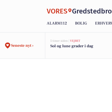
VORES
Gredstedbro
ALARM112
BOLIG
ERHVER
5 timer siden |
VEJRET
Seneste nyt ›
Sol og lune grader i dag