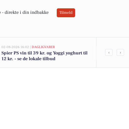
 -
direkte i din indbakke
Tilmeld
02-08-2026 16:02 |
DAGLIGVARER
02-08-2026 15:09
‹
›
Spier PS vin til 39 kr. og Yoggi yoghurt til
Puggårdsvej 
12 kr. - se de lokale tilbud
Gredstedbro e
køberen og 2