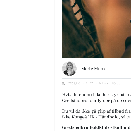
Marie Munk
Fredag d. 29. jan. 2021 - kl. 16:33
Hvis du endnu ikke har styr på, hv
Gredstedbro, der fylder på de soci
Du vil da ikke gå glip af tilbud f
ikke Kongeå HK - Håndbold, så ta
Gredstedbro Boldklub - Fodbold