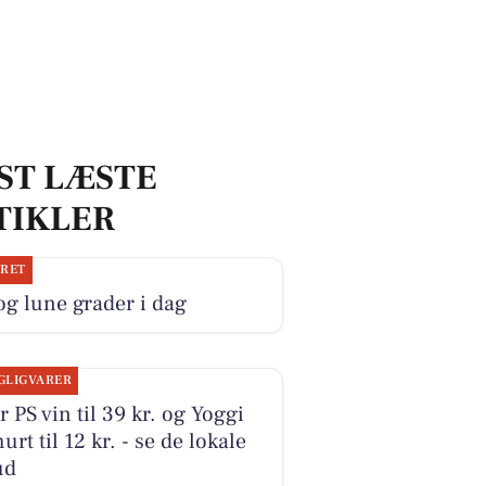
ST LÆSTE
TIKLER
JRET
og lune grader i dag
GLIGVARER
r PS vin til 39 kr. og Yoggi
urt til 12 kr. - se de lokale
ud