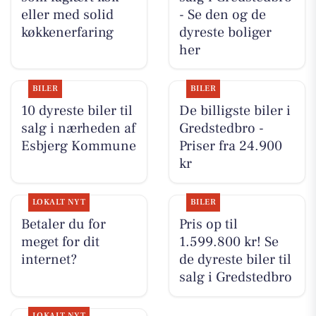
eller med solid
- Se den og de
køkkenerfaring
dyreste boliger
her
BILER
BILER
10 dyreste biler til
De billigste biler i
salg i nærheden af
Gredstedbro -
Esbjerg Kommune
Priser fra 24.900
kr
LOKALT NYT
BILER
Betaler du for
Pris op til
meget for dit
1.599.800 kr! Se
internet?
de dyreste biler til
salg i Gredstedbro
LOKALT NYT