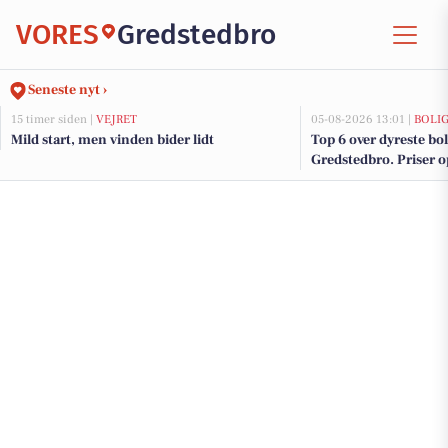
VORES
Gredstedbro
Seneste nyt ›
15 timer siden |
VEJRET
05-08-2026 13:01 |
BOLI
Mild start, men vinden bider lidt
Top 6 over dyreste boli
Gredstedbro. Priser o