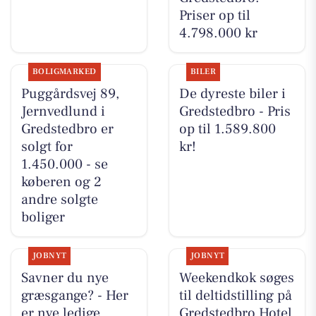
Priser op til
4.798.000 kr
BOLIGMARKED
BILER
Puggårdsvej 89,
De dyreste biler i
Jernvedlund i
Gredstedbro - Pris
Gredstedbro er
op til 1.589.800
solgt for
kr!
1.450.000 - se
køberen og 2
andre solgte
boliger
JOBNYT
JOBNYT
Savner du nye
Weekendkok søges
græsgange? - Her
til deltidstilling på
er nye ledige
Gredstedbro Hotel