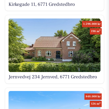
Kirkegade 11, 6771 Gredstedbro
1.598.000 kr
2
198 m
Jernvedvej 234 Jernved, 6771 Gredstedbro
848.000 kr
2
126 m