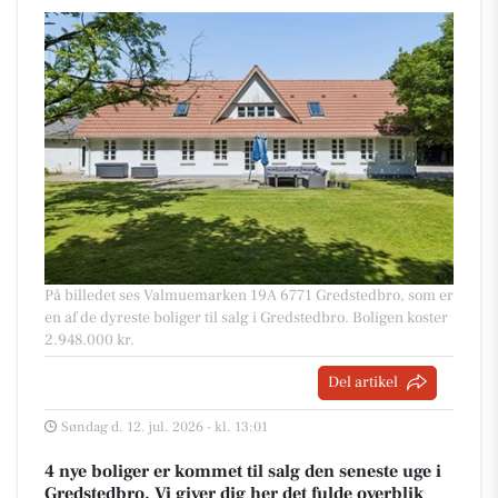
På billedet ses Valmuemarken 19A 6771 Gredstedbro, som er
en af de dyreste boliger til salg i Gredstedbro. Boligen koster
2.948.000 kr.
Del artikel
Søndag d. 12. jul. 2026 - kl. 13:01
4 nye boliger er kommet til salg den seneste uge i
Gredstedbro. Vi giver dig her det fulde overblik