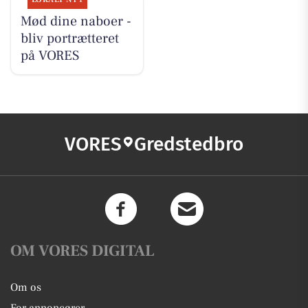
Mød dine naboer -
bliv portrætteret
på VORES
VORES
Gredstedbro
OM VORES DIGITAL
Om os
For annoncører