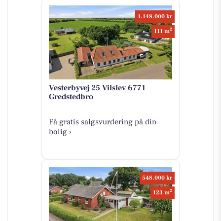
1.148.000 kr
2
111 m
Vesterbyvej 25 Vilslev 6771
Gredstedbro
Få gratis salgsvurdering på din
bolig ›
548.000 kr
2
123 m