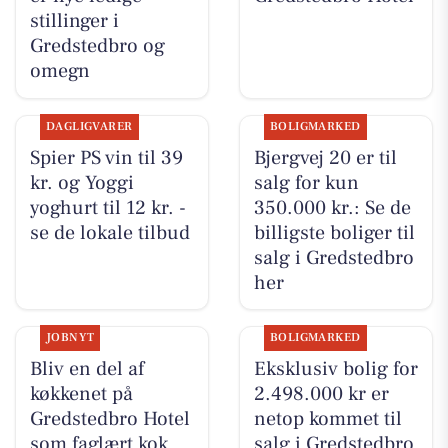
stillinger i
Gredstedbro og
omegn
DAGLIGVARER
BOLIGMARKED
Spier PS vin til 39
Bjergvej 20 er til
kr. og Yoggi
salg for kun
yoghurt til 12 kr. -
350.000 kr.: Se de
se de lokale tilbud
billigste boliger til
salg i Gredstedbro
her
JOBNYT
BOLIGMARKED
Bliv en del af
Eksklusiv bolig for
køkkenet på
2.498.000 kr er
Gredstedbro Hotel
netop kommet til
som faglært kok
salg i Gredstedbro