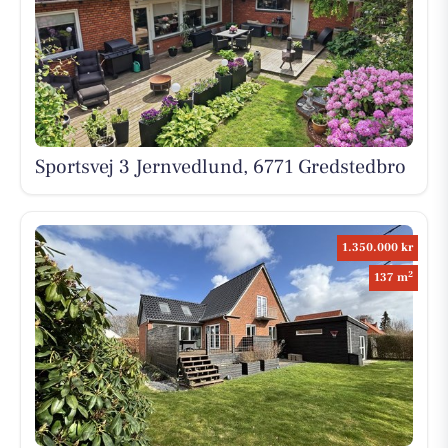
Sportsvej 3 Jernvedlund, 6771 Gredstedbro
1.350.000 kr
2
137 m