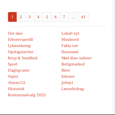
1
2
3
4
5
6
7
...
41
Det sker
Lokalt nyt
Erhvervsprofil
Mindeord
Lykønskning
Fakta om
Opslagstavlen
Husstand
Krop & Sundhed
Mød dine naboer
Sport
Boligmarked
Dagligvarer
Biler
Vejret
Erhverv
Alarm112
Jobnyt
Historisk
Læserbidrag
Kommunalvalg 2025