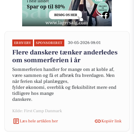
30-05-2026 08:01
ERHVERV
SPONSORERET
Flere danskere tænker anderledes
om sommerferien i år
Sommerferien handler for mange om at koble af,
være sammen og få et afbræk fra hverdagen. Men
når ferien skal planlægges,
fylder økonomi, overblik og fleksibilitet mere end
tidligere hos mange
danskere.
Kilde: First Camp Danmark
Læs hele artiklen her
Kopiér link