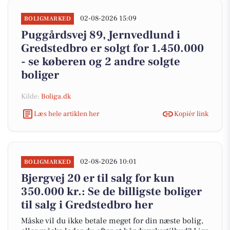
02-08-2026 15:09
BOLIGMARKED
Puggårdsvej 89, Jernvedlund i
Gredstedbro er solgt for 1.450.000
- se køberen og 2 andre solgte
boliger
Kilde:
Boliga.dk
Læs hele artiklen her
Kopiér link
02-08-2026 10:01
BOLIGMARKED
Bjergvej 20 er til salg for kun
350.000 kr.: Se de billigste boliger
til salg i Gredstedbro her
Måske vil du ikke betale meget for din næste bolig,