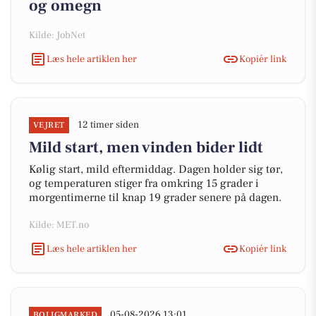
og omegn
Kilde: JobNet
Læs hele artiklen her
Kopiér link
12 timer siden
VEJRET
Mild start, men vinden bider lidt
Kølig start, mild eftermiddag. Dagen holder sig tør,
og temperaturen stiger fra omkring 15 grader i
morgentimerne til knap 19 grader senere på dagen.
Kilde: MET.no
Læs hele artiklen her
Kopiér link
05-08-2026 13:01
BOLIGMARKED