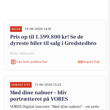
19-06-2026 14:41
BILER
Pris op til 1.599.800 kr! Se de
dyreste biler til salg i Gredstedbro
Kilde: Bilhandel
Læs hele artiklen her
Kopiér link
11-06-2026 15:23
LOKALT NYT
Mød dine naboer - bliv
portrætteret på VORES
VORES Digital lancerer "Mød dine naboer" - en serie